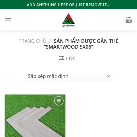
Bỏ
ADD ANYTHING HERE OR JUST REMOVE IT...
qua
nội
dung
TRANG CHỦ
/
SẢN PHẨM ĐƯỢC GẮN THẺ
“SMARTWOOD SX06”
LỌC
Add to
wishlist