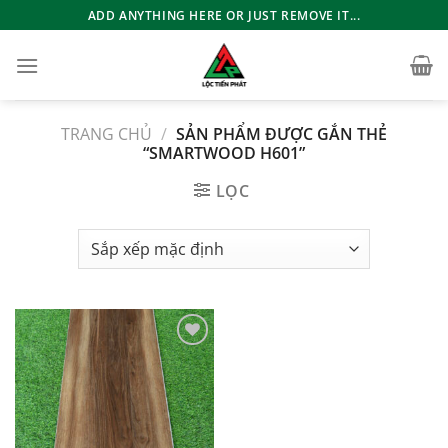
Bỏ
ADD ANYTHING HERE OR JUST REMOVE IT...
qua
nội
dung
TRANG CHỦ
/
SẢN PHẨM ĐƯỢC GẮN THẺ
“SMARTWOOD H601”
LỌC
Add to
wishlist