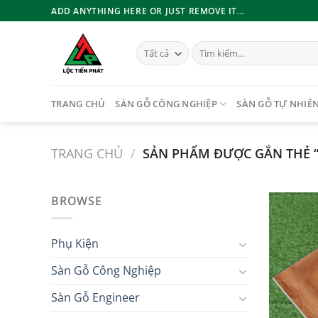
Bỏ
ADD ANYTHING HERE OR JUST REMOVE IT...
qua
nội
Tìm
dung
kiếm:
TRANG CHỦ
SÀN GỖ CÔNG NGHIỆP
SÀN GỖ TỰ NHIÊ
TRANG CHỦ
/
SẢN PHẨM ĐƯỢC GẮN THẺ 
BROWSE
Phụ Kiện
Sàn Gỗ Công Nghiệp
Sàn Gỗ Engineer