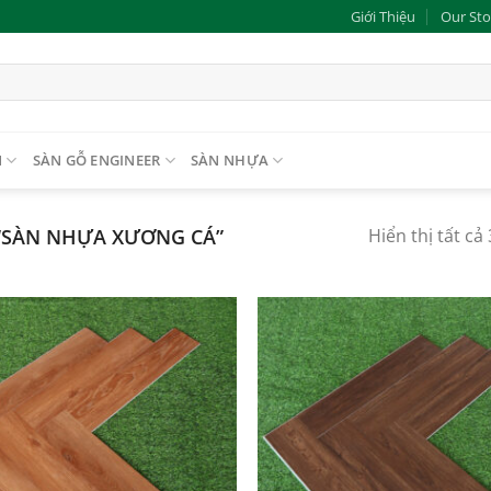
Giới Thiệu
Our Sto
N
SÀN GỖ ENGINEER
SÀN NHỰA
“SÀN NHỰA XƯƠNG CÁ”
Hiển thị tất cả
Add to
wishlist