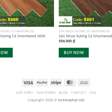
XƯƠNG CÁ SMARTWOOD
SÀN NHỰA XƯƠNG CÁ SMARTWOOD
 Xương Cá Smartwood X600
Sàn Nhựa Xương Cá Smartwood
594.000
₫
NOW
BUY NOW
GIỚI THIỆU
OUR STORES
BLOG
CONTACT
FAQ
Copyright 2026 ©
loctienphat.net