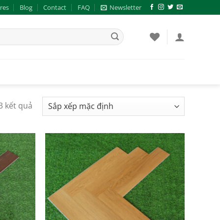
res
Blog
Contact
FAQ
Newsletter
 3 kết quả
Add to
Add to
wishlist
wishlist