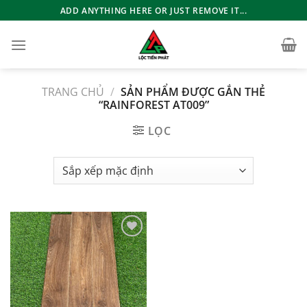
Bỏ
ADD ANYTHING HERE OR JUST REMOVE IT...
qua
nội
dung
TRANG CHỦ
/
SẢN PHẨM ĐƯỢC GẮN THẺ
“RAINFOREST AT009”
LỌC
Add to
wishlist