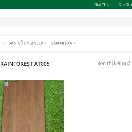
Giới Thiệu
Our Sto
N
SÀN GỖ ENGINEER
SÀN NHỰA
RAINFOREST AT005”
Hiển thị kết quả
Add to
wishlist