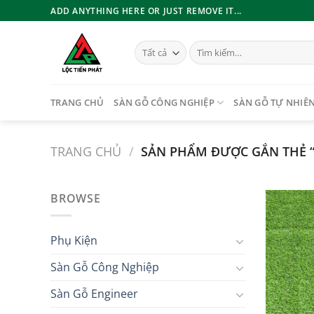
Bỏ
ADD ANYTHING HERE OR JUST REMOVE IT...
qua
nội
Tìm
dung
kiếm:
TRANG CHỦ
SÀN GỖ CÔNG NGHIỆP
SÀN GỖ TỰ NHIÊ
TRANG CHỦ
/
SẢN PHẨM ĐƯỢC GẮN THẺ “
BROWSE
Phụ Kiện
Sàn Gỗ Công Nghiệp
Sàn Gỗ Engineer