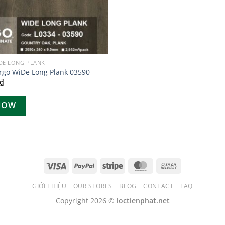
IDE LONG PLANK
rgo WiDe Long Plank 03590
₫
NOW
GIỚI THIỆU
OUR STORES
BLOG
CONTACT
FAQ
Copyright 2026 ©
loctienphat.net