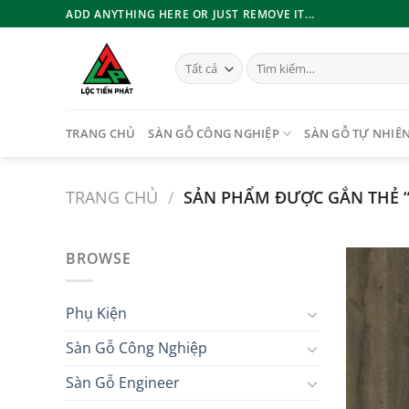
Bỏ
ADD ANYTHING HERE OR JUST REMOVE IT...
qua
nội
Tìm
dung
kiếm:
TRANG CHỦ
SÀN GỖ CÔNG NGHIỆP
SÀN GỖ TỰ NHIÊ
TRANG CHỦ
/
SẢN PHẨM ĐƯỢC GẮN THẺ “
BROWSE
Phụ Kiện
Sàn Gỗ Công Nghiệp
Sàn Gỗ Engineer