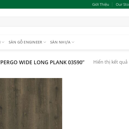
Giới Thiệu
Our Sto
N
SÀN GỖ ENGINEER
SÀN NHỰA
PERGO WIDE LONG PLANK 03590”
Hiển thị kết quả
Add to
wishlist