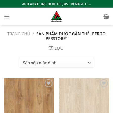
Bỏ
ADD ANYTHING HERE OR JUST REMOVE IT...
qua
nội
dung
TRANG CHỦ
/
SẢN PHẨM ĐƯỢC GẮN THẺ “PERGO
PERSTORP”
LỌC
Add to
Add to
wishlist
wishlist