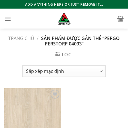
Bỏ
ADD ANYTHING HERE OR JUST REMOVE IT...
qua
nội
dung
TRANG CHỦ
/
SẢN PHẨM ĐƯỢC GẮN THẺ “PERGO
PERSTORP 04093”
LỌC
Add to
wishlist