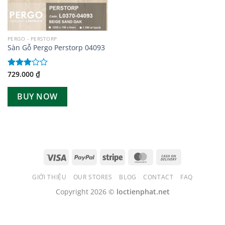
PERGO - PERSTORP
Sàn Gỗ Pergo Perstorp 04093
729.000
₫
Được
xếp
hạng
BUY NOW
3.00
5
sao
GIỚI THIỆU
OUR STORES
BLOG
CONTACT
FAQ
Copyright 2026 ©
loctienphat.net