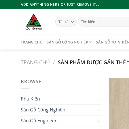
Bỏ
ADD ANYTHING HERE OR JUST REMOVE IT...
qua
nội
Tìm
dung
kiếm:
TRANG CHỦ
SÀN GỖ CÔNG NGHIỆP
SÀN GỖ TỰ NHIÊ
TRANG CHỦ
/
SẢN PHẨM ĐƯỢC GẮN THẺ “
BROWSE
Phụ Kiện
Sàn Gỗ Công Nghiệp
Sàn Gỗ Engineer