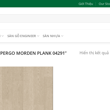
Giới Thiệu
Our Sto
N
SÀN GỖ ENGINEER
SÀN NHỰA
PERGO MORDEN PLANK 04291”
Hiển thị kết quả
Add to
wishlist