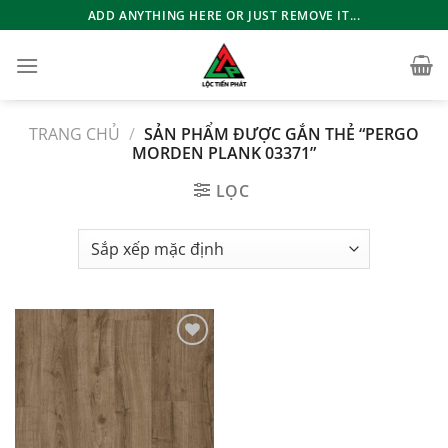
Bỏ
ADD ANYTHING HERE OR JUST REMOVE IT...
qua
nội
dung
TRANG CHỦ
/
SẢN PHẨM ĐƯỢC GẮN THẺ “PERGO
MORDEN PLANK 03371”
LỌC
Add to
wishlist