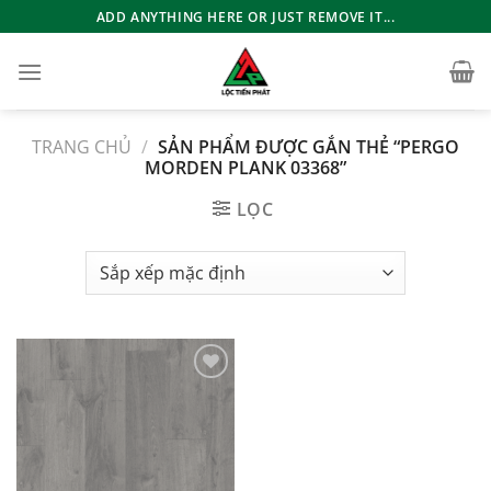
Bỏ
ADD ANYTHING HERE OR JUST REMOVE IT...
qua
nội
dung
TRANG CHỦ
/
SẢN PHẨM ĐƯỢC GẮN THẺ “PERGO
MORDEN PLANK 03368”
LỌC
Add to
wishlist