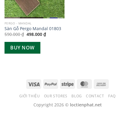
PERGO - MANDAL
Sàn Gỗ Pergo Mandal 01803
Giá
Giá
590.000
₫
498.000
₫
gốc
hiện
là:
tại
590.000 ₫.
là:
BUY NOW
498.000 ₫.
GIỚI THIỆU
OUR STORES
BLOG
CONTACT
FAQ
Copyright 2026 ©
loctienphat.net