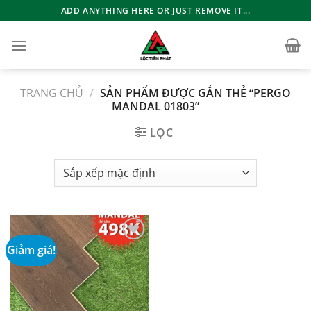
Bỏ
ADD ANYTHING HERE OR JUST REMOVE IT...
qua
nội
dung
TRANG CHỦ
/
SẢN PHẨM ĐƯỢC GẮN THẺ “PERGO
MANDAL 01803”
LỌC
Giảm giá!
Add to
wishlist