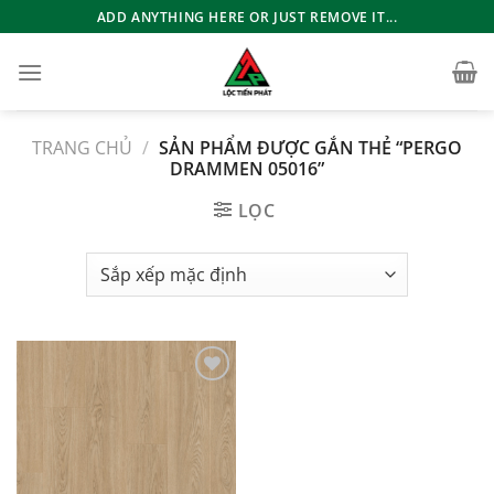
Bỏ
ADD ANYTHING HERE OR JUST REMOVE IT...
qua
nội
dung
TRANG CHỦ
/
SẢN PHẨM ĐƯỢC GẮN THẺ “PERGO
DRAMMEN 05016”
LỌC
Add to
wishlist