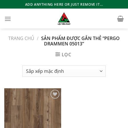
Bỏ
ADD ANYTHING HERE OR JUST REMOVE IT...
qua
nội
dung
TRANG CHỦ
/
SẢN PHẨM ĐƯỢC GẮN THẺ “PERGO
DRAMMEN 05013”
LỌC
Add to
wishlist