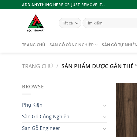
Bỏ
ADD ANYTHING HERE OR JUST REMOVE IT...
qua
nội
Tìm
dung
kiếm:
TRANG CHỦ
SÀN GỖ CÔNG NGHIỆP
SÀN GỖ TỰ NHIÊ
TRANG CHỦ
/
SẢN PHẨM ĐƯỢC GẮN THẺ “
BROWSE
Phụ Kiện
Sàn Gỗ Công Nghiệp
Sàn Gỗ Engineer