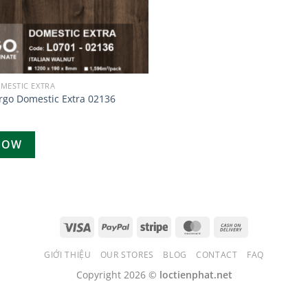
MESTIC EXTRA
rgo Domestic Extra 02136
NOW
GIỚI THIỆU
OUR STORES
BLOG
CONTACT
FAQ
Copyright 2026 ©
loctienphat.net