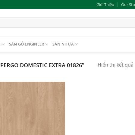
Giới Thiệu
Our Sto
N
SÀN GỖ ENGINEER
SÀN NHỰA
PERGO DOMESTIC EXTRA 01826”
Hiển thị kết quả
Add to
wishlist