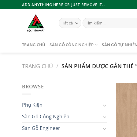
Bỏ
ADD ANYTHING HERE OR JUST REMOVE IT...
qua
nội
Tìm
dung
kiếm:
TRANG CHỦ
SÀN GỖ CÔNG NGHIỆP
SÀN GỖ TỰ NHIÊ
TRANG CHỦ
/
SẢN PHẨM ĐƯỢC GẮN THẺ “
BROWSE
Phụ Kiện
Sàn Gỗ Công Nghiệp
Sàn Gỗ Engineer