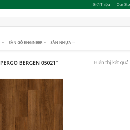
Giới Thiệu
Our Sto
N
SÀN GỖ ENGINEER
SÀN NHỰA
PERGO BERGEN 05021”
Hiển thị kết quả
Add to
wishlist