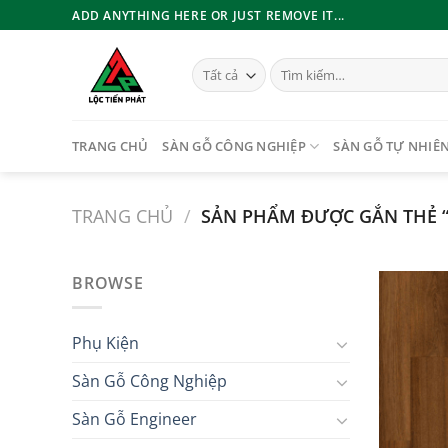
Bỏ
ADD ANYTHING HERE OR JUST REMOVE IT...
qua
nội
Tìm
dung
kiếm:
TRANG CHỦ
SÀN GỖ CÔNG NGHIỆP
SÀN GỖ TỰ NHIÊ
TRANG CHỦ
/
SẢN PHẨM ĐƯỢC GẮN THẺ “
BROWSE
Phụ Kiện
Sàn Gỗ Công Nghiệp
Sàn Gỗ Engineer