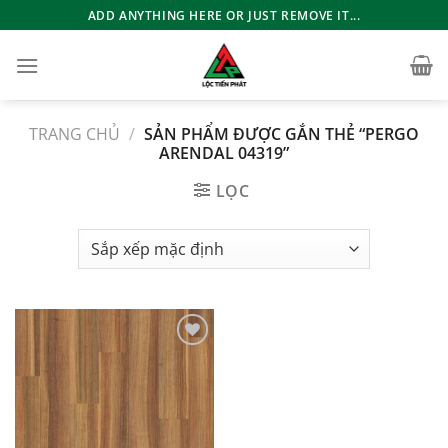
Bỏ
ADD ANYTHING HERE OR JUST REMOVE IT...
qua
nội
dung
TRANG CHỦ
/
SẢN PHẨM ĐƯỢC GẮN THẺ “PERGO
ARENDAL 04319”
LỌC
Add to
wishlist