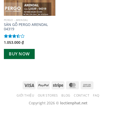
PERGO - ARENDAL
SÀN GỖ PERGO ARENDAL
04319
1.053.000
₫
Được
xếp
hạng
BUY NOW
3.50
5
sao
GIỚI THIỆU
OUR STORES
BLOG
CONTACT
FAQ
Copyright 2026 ©
loctienphat.net