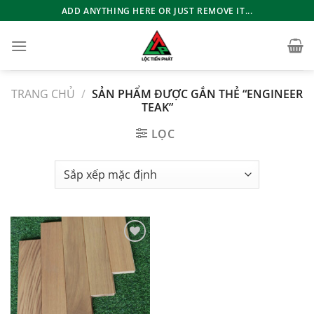
Bỏ
ADD ANYTHING HERE OR JUST REMOVE IT...
qua
nội
dung
TRANG CHỦ
/
SẢN PHẨM ĐƯỢC GẮN THẺ “ENGINEER
TEAK”
LỌC
Add to
wishlist