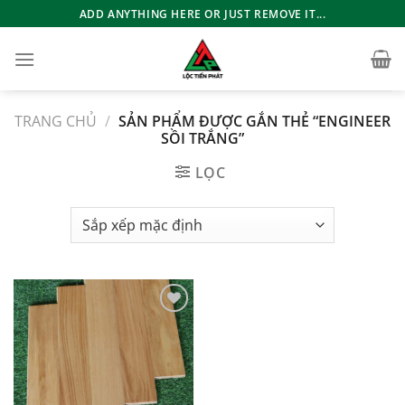
Bỏ
ADD ANYTHING HERE OR JUST REMOVE IT...
qua
nội
dung
TRANG CHỦ
/
SẢN PHẨM ĐƯỢC GẮN THẺ “ENGINEER
SỒI TRẮNG”
LỌC
Add to
wishlist