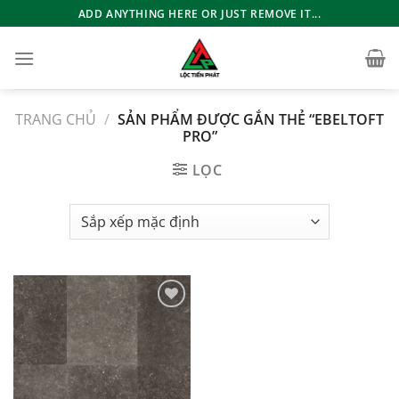
Bỏ
ADD ANYTHING HERE OR JUST REMOVE IT...
qua
nội
dung
TRANG CHỦ
/
SẢN PHẨM ĐƯỢC GẮN THẺ “EBELTOFT
PRO”
LỌC
Add to
wishlist