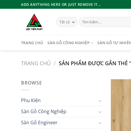
Bỏ
ADD ANYTHING HERE OR JUST REMOVE IT...
qua
nội
Tìm
dung
kiếm:
TRANG CHỦ
SÀN GỖ CÔNG NGHIỆP
SÀN GỖ TỰ NHIÊ
TRANG CHỦ
/
SẢN PHẨM ĐƯỢC GẮN THẺ 
BROWSE
Phụ Kiện
Sàn Gỗ Công Nghiệp
Sàn Gỗ Engineer