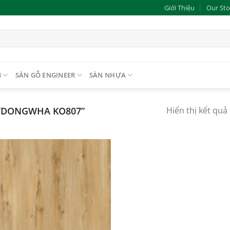
Giới Thiệu
Our Sto
N
SÀN GỖ ENGINEER
SÀN NHỰA
“DONGWHA KO807”
Hiển thị kết quả
Add to
wishlist