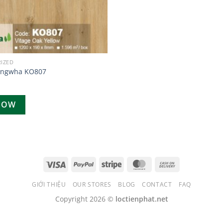
IZED
ongwha KO807
NOW
GIỚI THIỆU
OUR STORES
BLOG
CONTACT
FAQ
Copyright 2026 ©
loctienphat.net