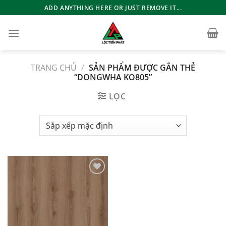
Bỏ
ADD ANYTHING HERE OR JUST REMOVE IT...
qua
nội
dung
TRANG CHỦ
/
SẢN PHẨM ĐƯỢC GẮN THẺ
“DONGWHA KO805”
LỌC
Add to
wishlist