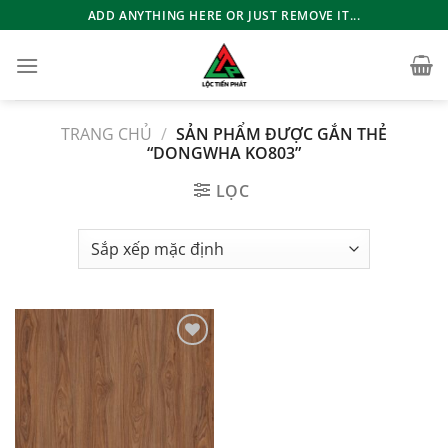
Bỏ
ADD ANYTHING HERE OR JUST REMOVE IT...
qua
nội
dung
TRANG CHỦ
/
SẢN PHẨM ĐƯỢC GẮN THẺ
“DONGWHA KO803”
LỌC
Add to
wishlist