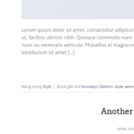
Lorem ipsum dolor sit amet, consectetur adipiscin
ut, facilisis ultrices nibh. Quisque commodo nunc 
nunc eu venenatis vehicula. Phasellus et magna nul
Vestibulum sit amet […]
Đăng trong
Style
|
Được gắn thẻ
brooklyn
,
fashion
,
style
,
wom
Another 
ĐĂNG V