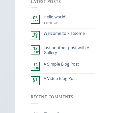
LATEST POSTS
Hello world!
05
Th7
1
Bình luận
Welcome to Flatsome
19
Th11
Just another post with A
13
Th10
Gallery
A Simple Blog Post
13
Th10
A Video Blog Post
01
Th1
RECENT COMMENTS