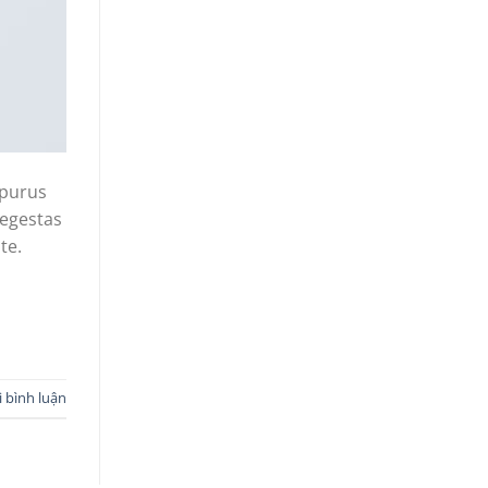
 purus
 egestas
te.
i bình luận