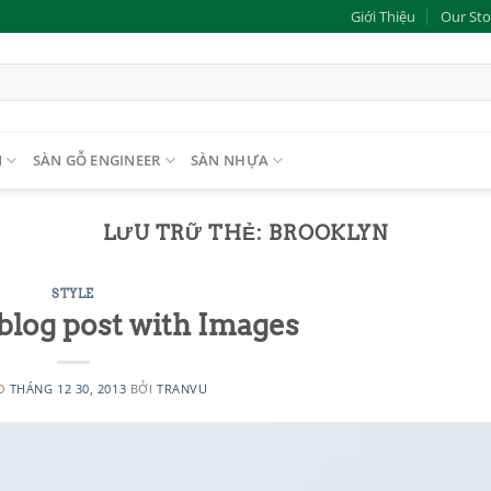
Giới Thiệu
Our Sto
N
SÀN GỖ ENGINEER
SÀN NHỰA
LƯU TRỮ THẺ:
BROOKLYN
STYLE
 blog post with Images
ÀO
THÁNG 12 30, 2013
BỞI
TRANVU