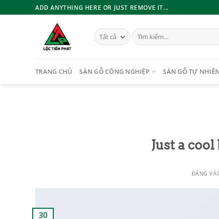
Bỏ
ADD ANYTHING HERE OR JUST REMOVE IT...
qua
nội
Tìm
dung
kiếm:
TRANG CHỦ
SÀN GỖ CÔNG NGHIỆP
SÀN GỖ TỰ NHIÊ
Just a cool
ĐĂNG V
30