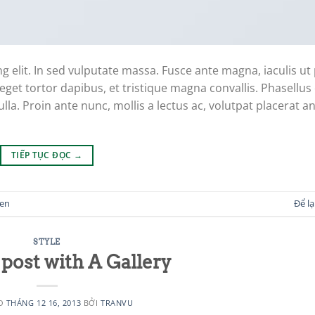
g elit. In sed vulputate massa. Fusce ante magna, iaculis ut
eget tortor dapibus, et tristique magna convallis. Phasellus
la. Proin ante nunc, mollis a lectus ac, volutpat placerat an
TIẾP TỤC ĐỌC
→
en
Để lạ
STYLE
post with A Gallery
ÀO
THÁNG 12 16, 2013
BỞI
TRANVU