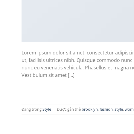
Lorem ipsum dolor sit amet, consectetur adipiscin
ut, facilisis ultrices nibh. Quisque commodo nunc 
nunc eu venenatis vehicula. Phasellus et magna nul
Vestibulum sit amet […]
Đăng trong
Style
|
Được gắn thẻ
brooklyn
,
fashion
,
style
,
wom