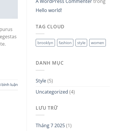
A WordPress Commenter
trong
Hello world!
TAG CLOUD
 purus
 egestas
brooklyn
fashion
style
women
te.
DANH MỤC
Style
(5)
i bình luận
Uncategorized
(4)
LƯU TRỮ
Tháng 7 2025
(1)