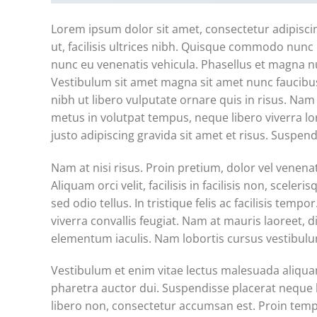
Lorem ipsum dolor sit amet, consectetur adipiscin
ut, facilisis ultrices nibh. Quisque commodo nunc 
nunc eu venenatis vehicula. Phasellus et magna nul
Vestibulum sit amet magna sit amet nunc faucibus m
nibh ut libero vulputate ornare quis in risus. Nam
metus in volutpat tempus, neque libero viverra lo
justo adipiscing gravida sit amet et risus. Susp
Nam at nisi risus. Proin pretium, dolor vel venenatis
Aliquam orci velit, facilisis in facilisis non, scel
sed odio tellus. In tristique felis ac facilisis te
viverra convallis feugiat. Nam at mauris laoreet, d
elementum iaculis. Nam lobortis cursus vestibulum
Vestibulum et enim vitae lectus malesuada aliquam 
pharetra auctor dui. Suspendisse placerat neque l
libero non, consectetur accumsan est. Proin tempu