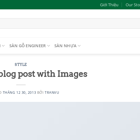
Giới Thiệu
Our Sto
N
SÀN GỖ ENGINEER
SÀN NHỰA
STYLE
 blog post with Images
ÀO
THÁNG 12 30, 2013
BỞI
TRANVU