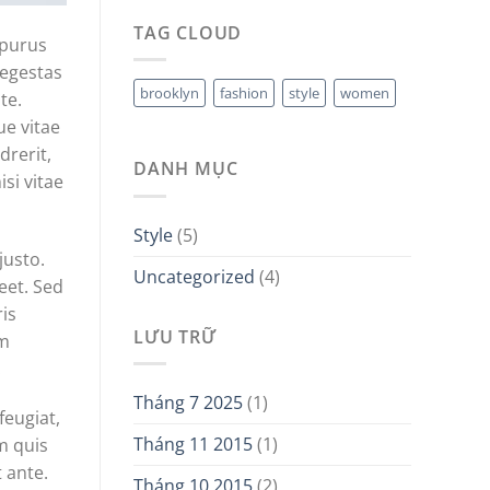
TAG CLOUD
 purus
 egestas
brooklyn
fashion
style
women
te.
ue vitae
drerit,
DANH MỤC
si vitae
Style
(5)
justo.
Uncategorized
(4)
reet. Sed
ris
LƯU TRỮ
am
.
Tháng 7 2025
(1)
feugiat,
Tháng 11 2015
(1)
m quis
 ante.
Tháng 10 2015
(2)