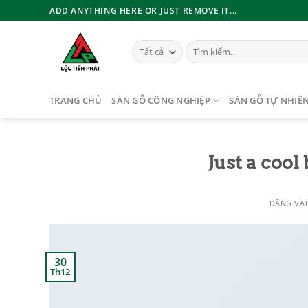
Bỏ
ADD ANYTHING HERE OR JUST REMOVE IT...
qua
nội
Tìm
dung
kiếm:
TRANG CHỦ
SÀN GỖ CÔNG NGHIỆP
SÀN GỖ TỰ NHIÊ
Just a cool
ĐĂNG V
30
Th12