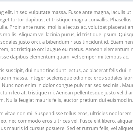
g elit. In sed vulputate massa. Fusce ante magna, iaculis ut
eget tortor dapibus, et tristique magna convallis. Phasellus
la. Proin ante nunc, mollis a lectus ac, volutpat placerat an
ollis. Aliquam vel lacinia purus, id tristique ipsum. Quisq
 sodales justo orci, a bibendum risus tincidunt id. Etiam hen
rem, ac tristique orci augue eu metus. Aenean elementum ni
endisse dapibus elementum quam, vel semper mi tempus ac.
 suscipit, dui nunc tincidunt lectus, ac placerat felis dui in 
erisque in massa. Integer scelerisque odio nec eros sodales lao
mpor. Nunc non enim in dolor congue pulvinar sed sed nisi. Mau
ictum leo at, tristique mi. Aenean pellentesque justo vel di
. Nulla feugiat mauris felis, auctor pretium dui euismod in
vitae non mi. Suspendisse tellus eros, ultricies nec lorem 
eo, nec commodo eros ultrices vel. Fusce elit libero, aliqua
s mauris id cursus posuere. Sed et rutrum felis, vel aliquet