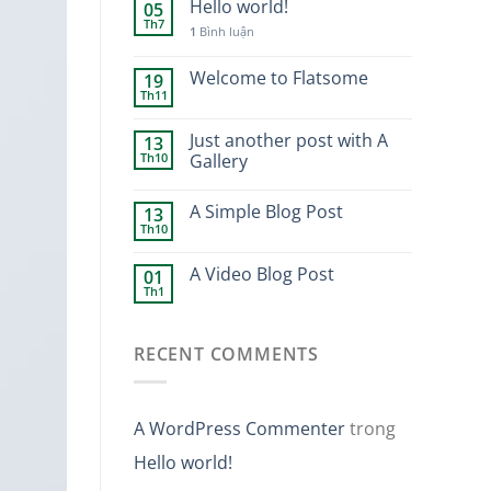
Hello world!
05
Th7
1
Bình luận
Welcome to Flatsome
19
Th11
Just another post with A
13
Th10
Gallery
A Simple Blog Post
13
Th10
A Video Blog Post
01
Th1
RECENT COMMENTS
A WordPress Commenter
trong
Hello world!