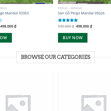
ANDAL
PERGO - MANDAL
rgo Mandal 03363
Sàn Gỗ Pergo Mandal 05026
Giá
Giá
Giá
Giá
498.000
₫
590.000
₫
498.000
₫
Được xếp
gốc
hiện
gốc
hiện
hạng
5.00
là:
tại
là:
tại
5 sao
590.000 ₫.
là:
590.000 ₫.
là:
NOW
BUY NOW
498.000 ₫.
498.000 ₫.
BROWSE OUR CATEGORIES