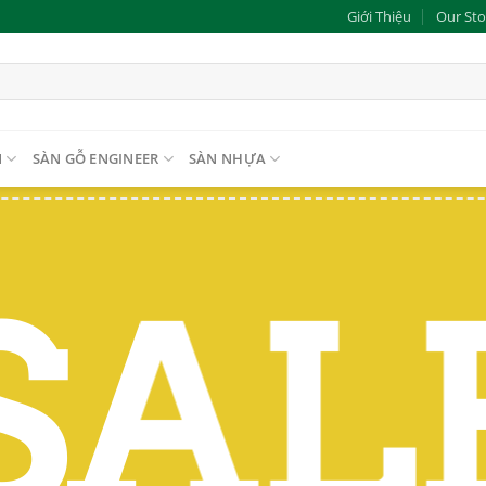
Giới Thiệu
Our Sto
N
SÀN GỖ ENGINEER
SÀN NHỰA
SAL