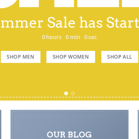
mmer Sale has Star
0
hours
0
min
0
sec
SHOP MEN
SHOP WOMEN
SHOP ALL
OUR BLOG