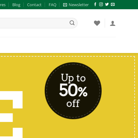
res
Blog
Contact
FAQ
Newsletter
Up to
E
50
%
off