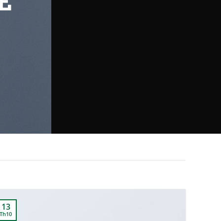
E
13
Th10