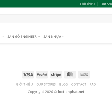
Giới Thiệu
Our Sto
N
SÀN GỖ ENGINEER
SÀN NHỰA
GIỚI THIỆU
OUR STORES
BLOG
CONTACT
FAQ
Copyright 2026 ©
loctienphat.net