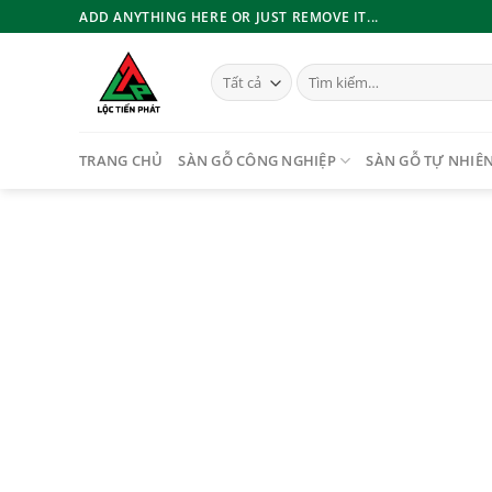
Bỏ
ADD ANYTHING HERE OR JUST REMOVE IT...
qua
nội
Tìm
dung
kiếm:
TRANG CHỦ
SÀN GỖ CÔNG NGHIỆP
SÀN GỖ TỰ NHIÊ